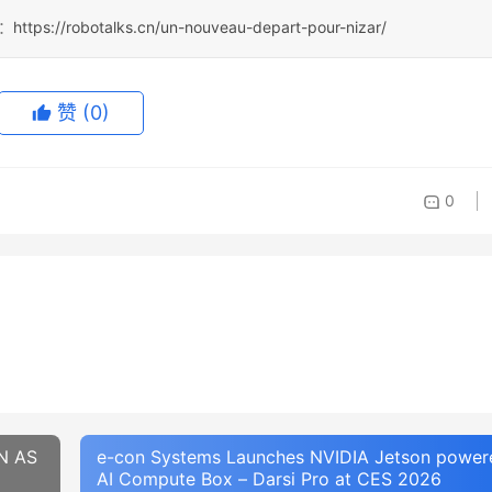
处：
https://robotalks.cn/un-nouveau-depart-pour-nizar/
赞
(0)
0
N AS
e-con Systems Launches NVIDIA Jetson power
AI Compute Box – Darsi Pro at CES 2026