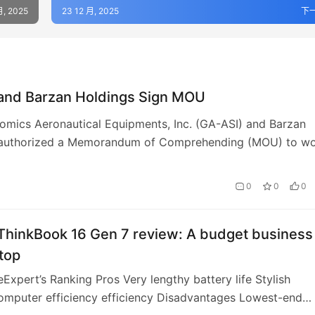
月, 2025
23 12 月, 2025
下
and Barzan Holdings Sign MOU
omics Aeronautical Equipments, Inc. (GA-ASI) and Barzan
 authorized a Memorandum of Comprehending (MOU) to w
on the growth of sophisticated Fight Adm…
0
0
0
ThinkBook 16 Gen 7 review: A budget business
top
eExpert’s Ranking Pros Very lengthy battery life Stylish
omputer efficiency efficiency Disadvantages Lowest-end