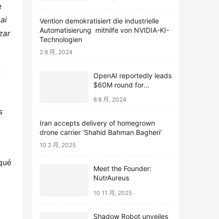
e
 ai
Vention demokratisiert die industrielle
Automatisierung mithilfe von NVIDIA-KI-
zar
Technologien
2 8 月, 2024
n
OpenAI reportedly leads
$60M round for
webcam startup Opal
8 8 月, 2024
s
Iran accepts delivery of homegrown
drone carrier ‘Shahid Bahman Bagheri’
10 2 月, 2025
nqué
Meet the Founder:
NutrAureus
10 11 月, 2025
Shadow Robot unveiles