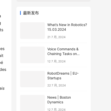
最新发布
à
g
What’s New in Robotics?
ts
15.03.2024
21 7 月, 2024
des
Voice Commands &
Chaining Tasks on
it
Humanoid EVE
12 7 月, 2024
pé
ades
RobotDreams | EU-
Startups
22 7 月, 2024
ais
News | Boston
Dynamics
12 7 月, 2024