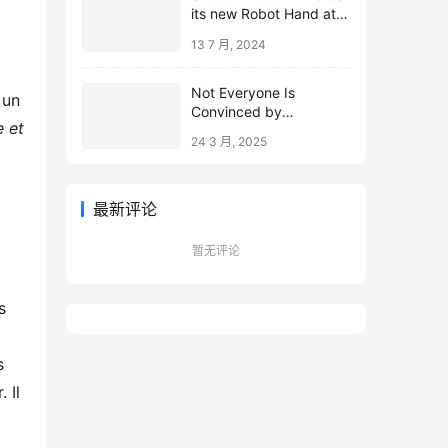
its new Robot Hand at
ICRA 2024
13 7 月, 2024
Not Everyone Is
 un
Convinced by
e et
Microsoft’s Topological
24 3 月, 2025
Qubits
最新评论
暂无评论
s
s
 Il