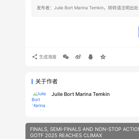
发布者：Julie Bort Marina Temkin，转转请注明出
生成海报
关于作者
Julie Bort Marina Temkin
FINALS, SEMI-FINALS AND NON-STOP ACTIO
GOTF 2025 REACHES CLIMAX