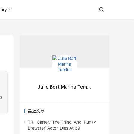
tory
Julie Bort Marina Temkin
 a
最近文章
T.K. Carter, ‘The Thing’ And ‘Punky
Brewster’ Actor, Dies At 69