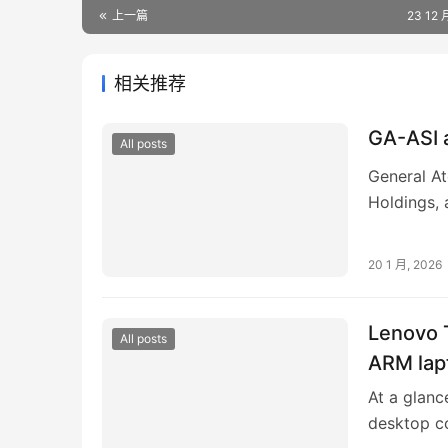
上一篇
23 12 
相关推荐
GA-ASI 
All posts
General At
Holdings,
together 
20 1 月, 2026
Lenovo 
All posts
ARM lap
At a glanc
desktop c